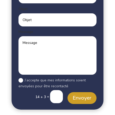
Objet
Message
J’accepte que mes informations soient
envoyées pour être recontacté
=
Envoyer
14 + 3